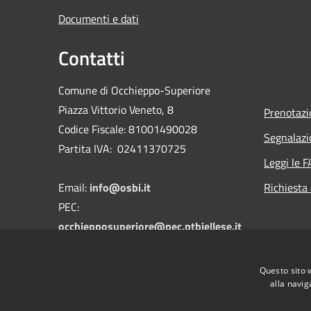
Documenti e dati
Contatti
Comune di Occhieppo-Superiore
Piazza Vittorio Veneto, 8
Prenotaz
Codice Fiscale: 81001490028
Segnalazi
Partita IVA: 02411370725
Leggi le 
Email:
info@osbi.it
Richiesta
PEC:
occhiepposuperiore@pec.ptbiellese.it
Telefono: 015 2593262
Fax 015 2592594
Questo sito 
alla navig