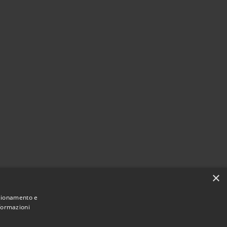
×
nzionamento e
nformazioni