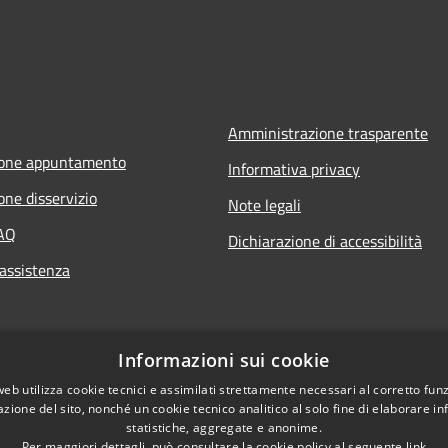
Amministrazione trasparente
ione appuntamento
Informativa privacy
one disservizio
Note legali
FAQ
Dichiarazione di accessibilità
 assistenza
Informazioni sui cookie
web utilizza cookie tecnici e assimilati strettamente necessari al corretto fu
azione del sito, nonché un cookie tecnico analitico al solo fine di elaborare i
statistiche, aggregate e anonime.
Per maggiori dettagli, può consultare la cookie policy al seguente
link