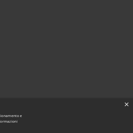
×
nzionamento e
nformazioni