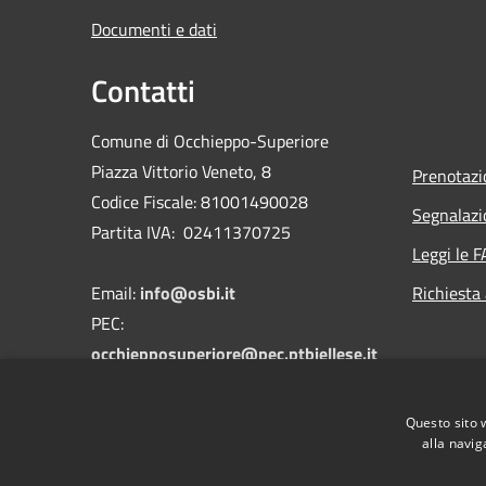
Documenti e dati
Contatti
Comune di Occhieppo-Superiore
Piazza Vittorio Veneto, 8
Prenotaz
Codice Fiscale: 81001490028
Segnalazi
Partita IVA: 02411370725
Leggi le 
Email:
info@osbi.it
Richiesta
PEC:
occhiepposuperiore@pec.ptbiellese.it
Telefono: 015 2593262
Fax 015 2592594
Questo sito 
alla navig