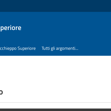
periore
Occhieppo Superiore
Tutti gli argomenti...
o