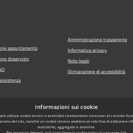
Amministrazione trasparente
ione appuntamento
Informativa privacy
one disservizio
Note legali
FAQ
Dichiarazione di accessibilità
 assistenza
Informazioni sui cookie
web utilizza cookie tecnici e assimilati strettamente necessari al corretto fu
azione del sito, nonché un cookie tecnico analitico al solo fine di elaborare i
statistiche, aggregate e anonime.
Per maggiori dettagli, può consultare la cookie policy al seguente
link